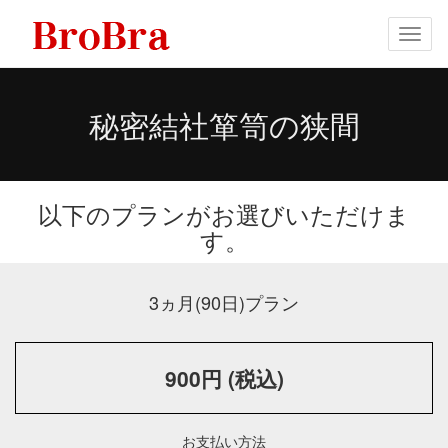
メ
ニ
ュ
ー
秘密結社箪笥の狭間
以下のプランがお選びいただけま
す。
3ヵ月(90日)プラン
900円 (税込)
お支払い方法